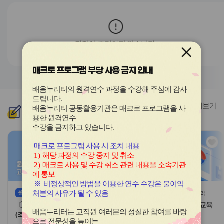
전
음
과정이 존재하지 않습니다.
매크로 프로그램 부당 사용 금지 안내
배움누리터의 원격연수 과정을 수강해 주심에 감사
드립니다
.
더보기
배움누리터 공동활용기관은 매크로 프로그램을 사
신규
과정
용한
원격연수
수강을 금지하고 있습니다.
관
관
매크로 프로그램 사용 시 조치 내용
심
심
1)
해당 과정의 수강 중지 및 취소
아
아
2)
매크로 사용 및 수강 취소 관련 내용을 소속기관
이
이
에 통보
콘
콘
※
비정상적인 방법을 이용한 연수 수강은 불이익
원격
(상시)
원격
(상시)
처분의 사유가 될 수 있음
(
1
)
(
2
)
〔공통〕채용 시 안전보건교육
〔공통〕채용 시 안전보건교육
배움누리터는 교직원 여러분의 성실한 참여를 바탕
(조리업무 8시간)-8기
(조리업무 4시간)-8기
으로 전문성을 높이는