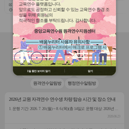
교육연수 플랫폼입니다
.
신청기간
26.08.01 ~ 26.08.31
신청기간
26.08.01 ~ 26.08.31
앞으로도 공정하고 신뢰할 수 있는 교육연수 환경 조
교육기간
26.08.01 ~ 26.09.10
교육기간
26.08.01 ~ 26.09.10
성을 위해 회원님의
적극적인 협조를 부탁드립니다
.
감사합니다
.
슬
슬
라
라
중앙교육연수원 원격연수지원센터
이
이
드
드
----------- 배움누리터 사용자 유의사항 -----------
버
버
연수원
소식
① 배움누리터에서 매크로 프로그램 사
튼
튼
용 금지
이
다
② 배움누리터 수강용 매크로 프로그램
전
음
공지사항
열린세상-이달의식단표
제작 배포 금지
③ 유무료 매크로 프로그램 사용을 블로
1일 동안 보이지 않기
닫기
교직원연수-연수관련 Q&A
교원연수알림방
그 등에 홍보 금지
※ 유의사항 미준수 시 불이익 처분의 사
원격연수알림방
행정연수알림방
유가 될 수 있음
2026년 교원 자격연수 연수생 차량 탑승 시간 및 장소 안내
1. 운행 기간: 2026. 7. 20.(월) ~ 8. 6.(목)(총 14일)2. 운행 대상: 2026년 교원 자격연수 연수생3. 이용 노선별 오픈 채팅방을 운영 (붙임 안내문에 오픈채팅방 QR코드 첨부) ★ 버스 탑승자들끼리 버스 출발 여부 등 탑승 정보를 서로 공유할 수 있는 채팅방입니다 ★4. 운행 차량: 임대차량 4대 (1노선 2대 / 2노선 2대) (차량 앞 유리에 대전교육연수원 표시 부착)5. 운행 기간별 노선 - (1노선) 한국병원(07:45)→월드컵역 3번 출구(08:25)→연수원 - (2노선) 서부교육지원청(07:45)→가수원네거리(07:50)→ 어울림하트아파트(08:00)→한라비발디아파트(08:07)→연수원 * 퇴근은 매일 연수 종료 시간에 맞춰 출근 노선 역순으로 운행 * 차량은 정시 출발하므로, 출발 시간보다 5~10분 먼저 대기 (다만, 교통 상황에 따라 정시보다 늦게 도착할 수도 있음) ※ 특히 2노선 가수원네거리 정거장의 경우 버스정류장이므로, 탑승 후 바로 출발해야하니 출발 시간보다 꼭 먼저 대기 부탁드립니다 각 정거장 별 탑승 시간 및 탑승 장소는 붙임파일 확인[붙임] 2026년 교원 자격연수 연수생 차량 탑승 시간 및 장소 안내 1부
2026.06.23