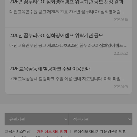
2026년 꿈누리GO! 심화영어캠프 위탁기관 공모 선정 결과
대전교육연수원 공고 제2026–21호 2026년 꿈누리GO! 심화영어캠프 위탁기관 선정 결과 2026년 대전교육연수원 꿈누리GO! 심화영어캠프 위탁기관 선정 심사 결과 다음 기관이 선정되었음을 알려드립니다. 접수번호기 관 명2026-1영진전문대학교 글로벌캠퍼스(대구경북영어마을) 2026년 6월 10일 대전교육연수원장
2026.06.10
2026년 꿈누리GO! 심화영어캠프 위탁기관 공모
대전교육연수원 공고 제2026-15호2026년 꿈누리GO! 심화영어캠프 위탁기관 공모 2026년 대전교육연수원 꿈누리GO! 심화영어캠프 위탁기관을 공모하니, 역량있는 기관(단체)의 참여를 바랍니다.2026년 5월 22일대전교육연수원장________________________________________________________ ○ (사업명) 2026년 꿈누리GO! 심화영어캠프 위탁기관 공모○ (모집 기관) 1기관○ (사업 예산) 금20,000,000원(금이천만원)※ 영어캠프 운영에 따른 학생 수송용 버스 2대(45인승), 강사비, 안전지도비, 프로그램 운영비, 교재비, 기숙사 이용료 및 급식비(인솔 교사 포함) 등 일체의 경비 포함○ (사업 기간) 2026. 9. 16.(수) ~ 9. 18.(금) ○ (응모 자격) 초등학교 6학년 학생(남, 여 총 60명) 대상 2박 3일 합숙형 심화영어캠프 운영이 가능한 기관○ (세부 내용) 붙임 참조
2026.05.22
2026 교육공동체 힐링파크 주말 이용안내
2026 교육공동체 힐링파크 주말 이용 안내 자료입니다. 아래 파일을 확인해 주시기 바랍니다.감사합니다.
2026.04.09
유
정
관
부
기
기
교육서비스헌장
개인정보 처리방침
영상정보처리기기 운영관리 방침
관
관