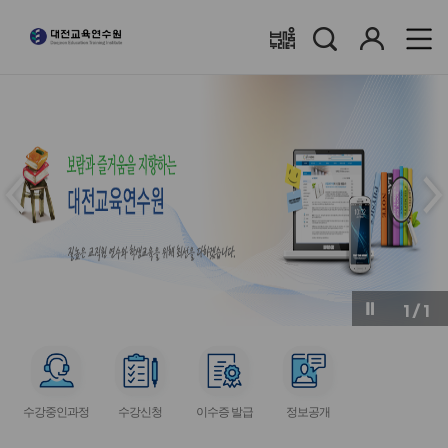
검
로
배움누리터
색
그
인
메
메
인
인
슬
슬
라
라
이
이
드
드
이
다
전
음
1
/
1
버
버
튼
튼
서
서
서
서
비
비
비
비
수강중인과정
수강신청
이수증 발급
정보공개
스
스
스
스
아
아
아
아