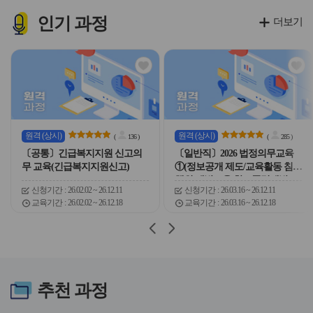
이
이
이
이
콘
콘
콘
콘
인기
과정
더보기
관
관
심
심
아
아
이
이
콘
콘
원격
(상시)
원격
(상시)
(
136
)
(
285
)
〔공통〕긴급복지지원 신고의
〔일반직〕2026 법정의무교육
무 교육(긴급복지지원신고)
①(정보공개 제도/교육활동 침해
행위 예방교육/학교폭력예방교
신청기간
26.02.02 ~ 26.12.11
신청기간
26.03.16 ~ 26.12.11
육/자살예방교육/감염병예방)
교육기간
26.02.02 ~ 26.12.18
교육기간
26.03.16 ~ 26.12.18
슬
슬
라
라
이
이
드
드
버
버
추천
과정
튼
튼
이
다