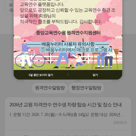
교육연수 플랫폼입니다
.
신청기간
26.08.01 ~ 26.08.31
신청기간
26.08.01 ~ 26.08.31
앞으로도 공정하고 신뢰할 수 있는 교육연수 환경 조
교육기간
26.08.01 ~ 26.09.10
교육기간
26.08.01 ~ 26.09.10
성을 위해 회원님의
적극적인 협조를 부탁드립니다
.
감사합니다
.
슬
슬
라
라
중앙교육연수원 원격연수지원센터
이
이
드
드
----------- 배움누리터 사용자 유의사항 -----------
버
버
연수원
소식
① 배움누리터에서 매크로 프로그램 사
튼
튼
용 금지
이
다
② 배움누리터 수강용 매크로 프로그램
전
음
공지사항
열린세상-이달의식단표
제작 배포 금지
③ 유무료 매크로 프로그램 사용을 블로
1일 동안 보이지 않기
닫기
교직원연수-연수관련 Q&A
교원연수알림방
그 등에 홍보 금지
※ 유의사항 미준수 시 불이익 처분의 사
원격연수알림방
행정연수알림방
유가 될 수 있음
2026년 교원 자격연수 연수생 차량 탑승 시간 및 장소 안내
1. 운행 기간: 2026. 7. 20.(월) ~ 8. 6.(목)(총 14일)2. 운행 대상: 2026년 교원 자격연수 연수생3. 이용 노선별 오픈 채팅방을 운영 (붙임 안내문에 오픈채팅방 QR코드 첨부) ★ 버스 탑승자들끼리 버스 출발 여부 등 탑승 정보를 서로 공유할 수 있는 채팅방입니다 ★4. 운행 차량: 임대차량 4대 (1노선 2대 / 2노선 2대) (차량 앞 유리에 대전교육연수원 표시 부착)5. 운행 기간별 노선 - (1노선) 한국병원(07:45)→월드컵역 3번 출구(08:25)→연수원 - (2노선) 서부교육지원청(07:45)→가수원네거리(07:50)→ 어울림하트아파트(08:00)→한라비발디아파트(08:07)→연수원 * 퇴근은 매일 연수 종료 시간에 맞춰 출근 노선 역순으로 운행 * 차량은 정시 출발하므로, 출발 시간보다 5~10분 먼저 대기 (다만, 교통 상황에 따라 정시보다 늦게 도착할 수도 있음) ※ 특히 2노선 가수원네거리 정거장의 경우 버스정류장이므로, 탑승 후 바로 출발해야하니 출발 시간보다 꼭 먼저 대기 부탁드립니다 각 정거장 별 탑승 시간 및 탑승 장소는 붙임파일 확인[붙임] 2026년 교원 자격연수 연수생 차량 탑승 시간 및 장소 안내 1부
2026.06.23