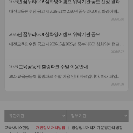
2026년 꿈누리GO! 심화영어캠프 위탁기관 공모 선정 결과
대전교육연수원 공고 제2026–21호 2026년 꿈누리GO! 심화영어캠프 위탁기관 선정 결과 2026년 대전교육연수원 꿈누리GO! 심화영어캠프 위탁기관 선정 심사 결과 다음 기관이 선정되었음을 알려드립니다. 접수번호기 관 명2026-1영진전문대학교 글로벌캠퍼스(대구경북영어마을) 2026년 6월 10일 대전교육연수원장
2026.06.10
2026년 꿈누리GO! 심화영어캠프 위탁기관 공모
대전교육연수원 공고 제2026-15호2026년 꿈누리GO! 심화영어캠프 위탁기관 공모 2026년 대전교육연수원 꿈누리GO! 심화영어캠프 위탁기관을 공모하니, 역량있는 기관(단체)의 참여를 바랍니다.2026년 5월 22일대전교육연수원장________________________________________________________ ○ (사업명) 2026년 꿈누리GO! 심화영어캠프 위탁기관 공모○ (모집 기관) 1기관○ (사업 예산) 금20,000,000원(금이천만원)※ 영어캠프 운영에 따른 학생 수송용 버스 2대(45인승), 강사비, 안전지도비, 프로그램 운영비, 교재비, 기숙사 이용료 및 급식비(인솔 교사 포함) 등 일체의 경비 포함○ (사업 기간) 2026. 9. 16.(수) ~ 9. 18.(금) ○ (응모 자격) 초등학교 6학년 학생(남, 여 총 60명) 대상 2박 3일 합숙형 심화영어캠프 운영이 가능한 기관○ (세부 내용) 붙임 참조
2026.05.22
2026 교육공동체 힐링파크 주말 이용안내
2026 교육공동체 힐링파크 주말 이용 안내 자료입니다. 아래 파일을 확인해 주시기 바랍니다.감사합니다.
2026.04.09
유
정
관
부
기
기
교육서비스헌장
개인정보 처리방침
영상정보처리기기 운영관리 방침
관
관