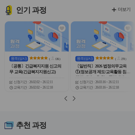
이
이
이
이
콘
콘
콘
콘
인기
과정
더보기
관
관
심
심
아
아
이
이
콘
콘
원격
(상시)
원격
(상시)
(
136
)
(
278
)
〔공통〕긴급복지지원 신고의
〔일반직〕2026 법정의무교육
무 교육(긴급복지지원신고)
①(정보공개 제도/교육활동 침해
행위 예방교육/학교폭력예방교
신청기간
26.02.02 ~ 26.12.11
신청기간
26.03.16 ~ 26.12.11
육/자살예방교육/감염병예방)
교육기간
26.02.02 ~ 26.12.18
교육기간
26.03.16 ~ 26.12.18
슬
슬
라
라
이
이
드
드
버
버
추천
과정
튼
튼
이
다