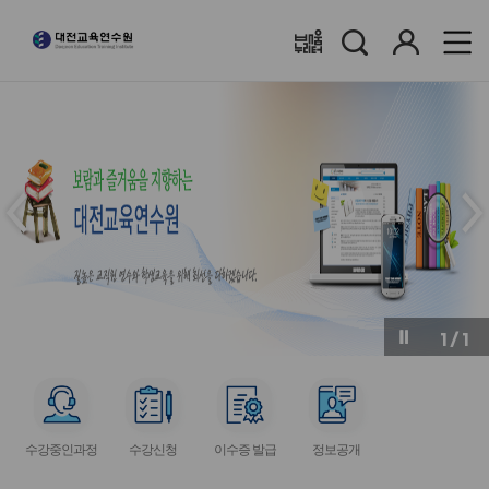
검
로
배움누리터
색
그
인
메
메
인
인
슬
슬
라
라
이
이
드
드
이
다
전
음
1
/
1
버
버
튼
튼
서
서
서
서
비
비
비
비
수강중인과정
수강신청
이수증 발급
정보공개
스
스
스
스
아
아
아
아