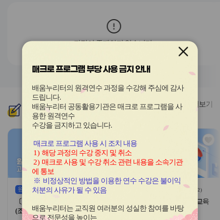
전
음
과정이 존재하지 않습니다.
매크로 프로그램 부당 사용 금지 안내
배움누리터의 원격연수 과정을 수강해 주심에 감사
드립니다
.
더보기
배움누리터 공동활용기관은 매크로 프로그램을 사
신규
과정
용한
원격연수
수강을 금지하고 있습니다.
관
관
매크로 프로그램 사용 시 조치 내용
심
심
1)
해당 과정의 수강 중지 및 취소
아
아
2)
매크로 사용 및 수강 취소 관련 내용을 소속기관
이
이
에 통보
콘
콘
※
비정상적인 방법을 이용한 연수 수강은 불이익
원격
(상시)
원격
(상시)
처분의 사유가 될 수 있음
(
0
)
(
2
)
〔공통〕채용 시 안전보건교육
〔공통〕채용 시 안전보건교육
배움누리터는 교직원 여러분의 성실한 참여를 바탕
(조리업무 8시간)-8기
(조리업무 4시간)-8기
으로 전문성을 높이는