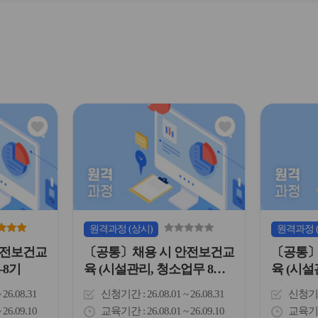
관
관
심
심
아
아
이
이
콘
콘
원격
과정
(상시)
원격
과정
안전보건교
〔공통〕채용 시 안전보건교
〔공통〕
-8기
육 (시설관리, 청소업무 8시
육 (시설
간)-8기
간)-8기
~ 26.08.31
신청기간
26.08.01 ~ 26.08.31
신청기
~ 26.09.10
교육기간
26.08.01 ~ 26.09.10
교육기