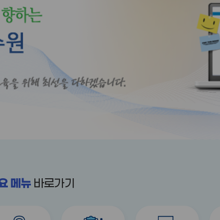
요 메뉴
바로가기
title
title
title