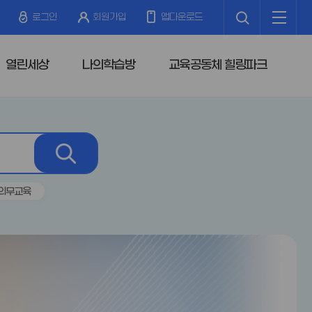
검
전
색
체
로그인
회원가입
앱다운로드
메
뉴
열린세상
나의학습방
교육공동체 힐링파크
검
색
의무교육