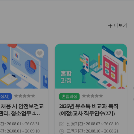
더보기
관
관
심
심
아
아
이
이
콘
콘
(상시)
혼합
과정
채용 시 안전보건교
2026년 유초특 비교과 복직
관리, 청소업무 4시
(예정)교사 직무연수(2기)
간
26.08.01 ~ 26.08.31
신청기간
26.08.03 ~ 26.08.10
간
26.08.01 ~ 26.09.10
교육기간
26.08.10 ~ 26.08.21