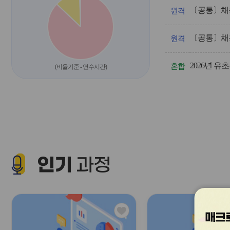
영/
〔공통〕채용
과
원격
정
명,
〔공통〕채용
차
원격
시,
계
2026년 유
획
혼합
(비율기준 - 연수시간)
인
원,
신
청
인
원,
신
청
기
인기
간,
과정
교
육
기
간
을
관
안
매크로
심
내
아