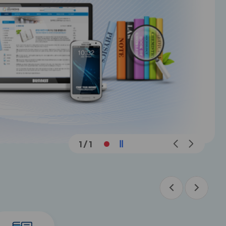
메
메
1
/
1
인
인
슬
슬
라
라
이
이
드
드
이
다
이
다
전
음
전
음
버
버
title