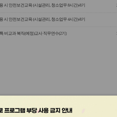
 시 안전보건교육 (시설관리, 청소업무 8시간)-8기
 시 안전보건교육 (시설관리, 청소업무 4시간)-8기
초특 비교과 복직(예정)교사 직무연수(2기)
관
관
 프로그램 부당 사용 금지 안내
심
심
아
아