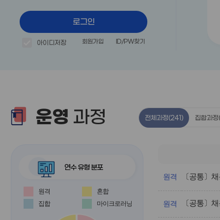
로그인
회원가입
ID/PW찾기
아이디저장
운영
과정
전체과정
(241)
집합과정
연수 유형 분포
전
〔공통〕채용
체
원격
과
원격
혼합
정
〔공통〕채용
의
집합
마이크로러닝
원격
운