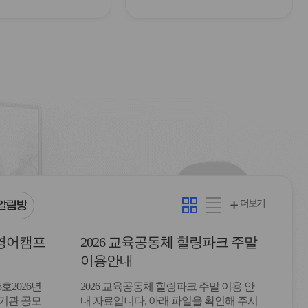
카
리
더보기
알림방
드
스
형
트
화영어캠프
2026 교육공동체 힐링파크 주말
형
이용안내
호2026년
2026 교육공동체 힐링파크 주말 이용 안
기관 공모
내 자료입니다. 아래 파일을 확인해 주시