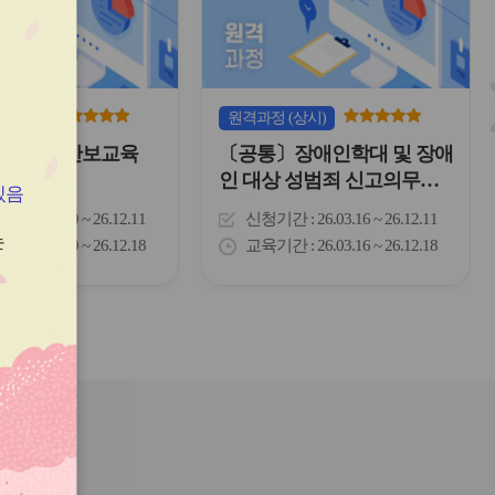
이
이
콘
콘
(상시)
원격
과정
(상시)
공직자 안보교육
〔공통〕장애인학대 및 장애
인 대상 성범죄 신고의무자
있음
교육
간
26.02.09 ~ 26.12.11
신청기간
26.03.16 ~ 26.12.11
는
간
26.02.09 ~ 26.12.18
교육기간
26.03.16 ~ 26.12.18