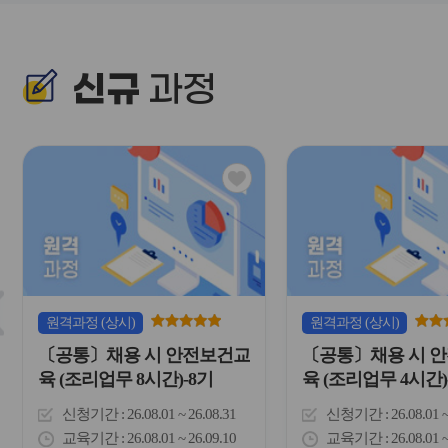
신규
과정
관
심
아
이
콘
슬
원격
과정
(상시)
원격
과정
(상시)
라
〔공통〕채용 시 안전보건교
〔공통〕채용 시 
이
드
육 (조리업무 8시간)-8기
육 (조리업무 4시간)
버
튼
신청기간
26.08.01 ~ 26.08.31
신청기간
26.08.01 
이
교육기간
26.08.01 ~ 26.09.10
교육기간
26.08.01 
전