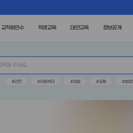
교직원연수
학생교육
대안교육
정보공개
#안전
#아동학대
#청렴
#공통
#법정