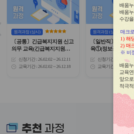
하
배움누
이
는
배움누
콘
표
입
수강을
슬
니
다.
라
매크로
원격
과정
(상시)
원격
과정
(상시)
이
1)
해당
〔공통〕긴급복지지원 신고
〔일반직〕2026 
드
2)
매크
버
의무 교육(긴급복지지원신
육①(정보공개 제도
※
비정
튼
고)
동 침해행위 예방교
신청기간
26.02.02 ~ 26.12.11
신청기간
26.03.16 
이
폭력예방교육/자살
배움누
전
교육기간
26.02.02 ~ 26.12.18
교육기간
26.03.16 
감염병예방)
교육연
앞으로
적극적
추천
과정