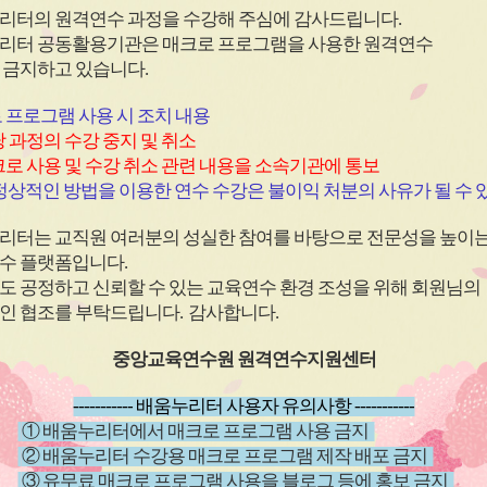
리터의 원격연수 과정을 수강해 주심에 감사드립니다
.
이
이
리터 공동활용기관은 매크로 프로그램을 사용한
원격연수
콘
콘
 금지하고 있습니다.
 프로그램 사용 시 조치 내용
원격
과정
(상시)
원격
과정
 과정의 수강 중지 및 취소
법정의무교
〔공통〕지역 안전체험관을
〔공통〕
로 사용 및 수강 취소 관련 내용을 소속기관에 통보
/교육활
통한 체험중심 학교 안전교
상적인 방법을 이용한 연수 수강은 불이익 처분의 사유가 될 수 
육/학교
육(안전교육)
~ 26.12.11
신청기간
26.01.19 ~ 26.12.11
신청기
예방교육/
리터는 교직원 여러분의 성실한 참여를 바탕으로 전문성을 높이
~ 26.12.18
교육기간
26.01.19 ~ 26.12.18
교육기
수 플랫폼입니다
.
도 공정하고 신뢰할 수 있는 교육연수 환경 조성을 위해 회원님의
인 협조를 부탁드립니다
.
감사합니다
.
중앙교육연수원 원격연수지원센터
----------- 배움누리터 사용자 유의사항 -----------
① 배움누리터에서 매크로 프로그램 사용 금지
② 배움누리터 수강용 매크로 프로그램 제작 배포 금지
③ 유무료 매크로 프로그램 사용을 블로그 등에 홍보 금지