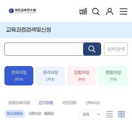
검
로
배움누리터
색
그
인
교육과정검색및신청
상세검색
핵
심
어
입
전체과정
원격과정
집합과정
혼합과정
력
(85개)
(78개)
(0개)
(7개)
법정의무과정
인기과정
추천과정
선택수강
목
리
카
최신과정순
신청수순
별점순
8개
록
스
드
표
트
형
시
형