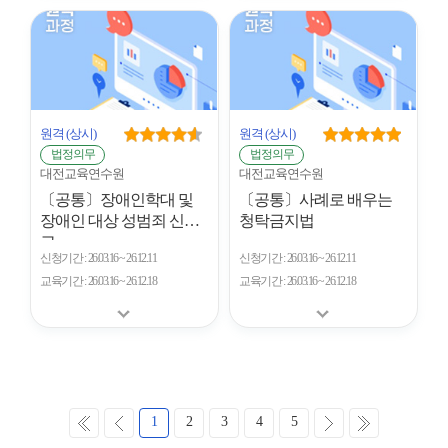
원격
(상시)
원격
(상시)
법정의무
법정의무
대전교육연수원
대전교육연수원
〔공통〕장애인학대 및
〔공통〕사례로 배우는
장애인 대상 성범죄 신
청탁금지법
고...
신청기간
26.03.16 ~ 26.12.11
신청기간
26.03.16 ~ 26.12.11
교육기간
26.03.16 ~ 26.12.18
교육기간
26.03.16 ~ 26.12.18
처
이
다
마
1
2
3
4
5