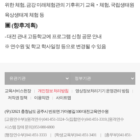
위한 체험, 금강 미래체험관의 기후위기 교육
‧체험
,
국립생태원
육상생태계 체험 등
▣ (향후계획)
- 대전 관내 고등학교에 프로그램 신청 공문 안내
※ 연수원 및 학교 학사일정 등으로 변경될 수 있음
유
정
관
부
기
기
교육서비스헌장
개인정보 처리방침
영상정보처리기기 운영관리 방침
관
관
저작권 정책
이용약관
사이트맵
선
선
택
택
(우) 32621 충청남도 공주시 반포면 가마봉길 100 대전교육연수원
[교원연수부] (원격연수) 041-851-3324~5 (집합연수) 041-851-3319, [원격연수
시스템 장애 문의] 053-980-6800
[행정연수부] 041-851-3333 | [학생교육부] 041-851-3401 | [총무부] 041-851-