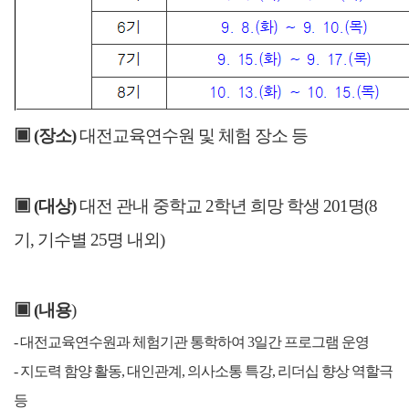
▣
(
장소
)
대전교육연수원 및 체험 장소 등
▣
(
대상
)
대전 관내 중학교
2
학년 희망 학생
201
명
(8
기
,
기수별
25
명 내외
)
▣
(
내용
)
-
대전교육연수원과 체험기관 통학하여
3
일간 프로그램 운영
-
지도력 함양 활동
,
대인관계
,
의사소통 특강
,
리더십 향상 역할극
등