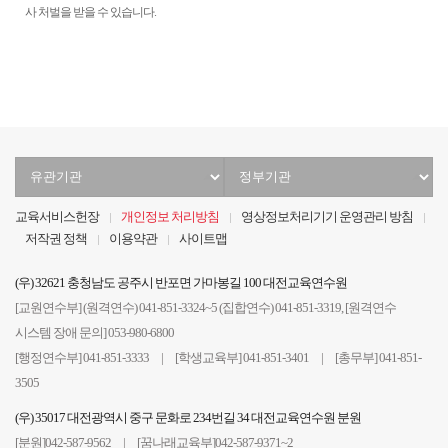
사 처벌을 받을 수 있습니다.
유
정
관
부
기
기
교육서비스헌장
개인정보 처리방침
영상정보처리기기 운영관리 방침
관
관
저작권 정책
이용약관
사이트맵
선
선
택
택
(우) 32621 충청남도 공주시 반포면 가마봉길 100 대전교육연수원
[교원연수부] (원격연수) 041-851-3324~5 (집합연수) 041-851-3319, [원격연수
시스템 장애 문의] 053-980-6800
[행정연수부] 041-851-3333 | [학생교육부] 041-851-3401 | [총무부] 041-851-
3505
(우) 35017 대전광역시 중구 문화로 234번길 34 대전교육연수원 분원
[분원]042-587-9562 | [꿈나래교육부]042-587-9371~2