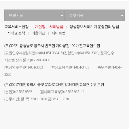
유
정
관
부
기
기
교육서비스헌장
개인정보 처리방침
영상정보처리기기 운영관리 방침
관
관
저작권 정책
이용약관
사이트맵
선
선
택
택
(우) 32621 충청남도 공주시 반포면 가마봉길 100 대전교육연수원
[교원연수부] (원격연수) 041-851-3324~5 (집합연수) 041-851-3319, [원격연수
시스템 장애 문의] 053-980-6800
[행정연수부] 041-851-3333 | [학생교육부] 041-851-3401 | [총무부] 041-851-
3505
(우) 35017 대전광역시 중구 문화로 234번길 34 대전교육연수원 분원
[분원]042-587-9562 | [꿈나래교육부]042-587-9371~2
(근무시간) 월~목 09:00~18:00 금 08:30~17:30