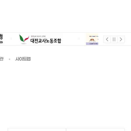
관
사이트맵
유
정