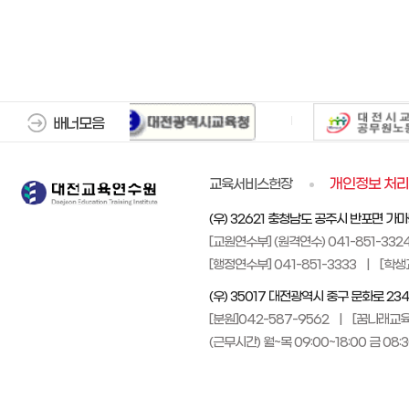
배너모음
교육서비스헌장
개인정보 처
(우) 32621 충청남도 공주시 반포면 가
[교원연수부] (원격연수) 041-851-3324
[행정연수부] 041-851-3333 | [학생교
(우) 35017 대전광역시 중구 문화로 2
[분원]042-587-9562 | [꿈나래교육
(근무시간) 월~목 09:00~18:00 금 08:3