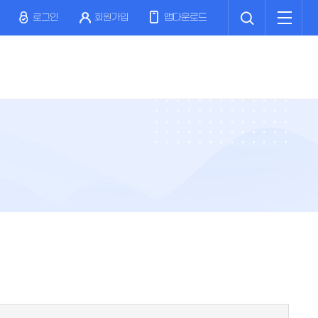
검
전
색
체
로그인
회원가입
앱다운로드
메
뉴