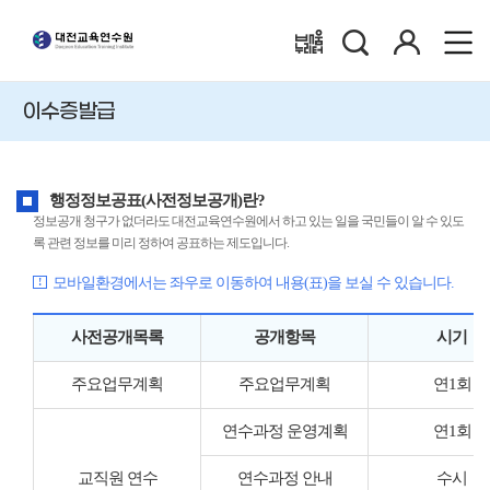
검
로
배움누리터
색
그
인
이수증발급
행정정보공표(사전정보공개)란?
정보공개 청구가 없더라도 대전교육연수원에서 하고 있는 일을 국민들이 알 수 있도
록 관련 정보를 미리 정하여 공표하는 제도입니다.
모바일환경에서는 좌우로 이동하여 내용(표)을 보실 수 있습니다.
사전공개목록
공개항목
시기
주요업무계획
주요업무계획
연1회
연수과정 운영계획
연1회
교직원 연수
연수과정 안내
수시