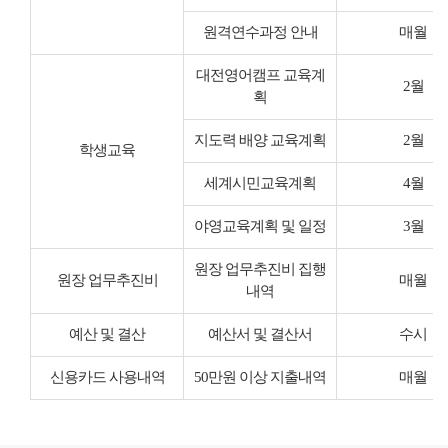
원격연수과정 안내
매월
대전영어캠프 교육계
2월
획
지도력 배양 교육계획
2월
학생교육
세계시민교육계획
4월
야영교육계획 및 일정
3월
원장 업무추진비 집행
원장 업무추진비
매월
내역
예산 및 결산
예산서 및 결산서
수시
신용카드 사용내역
50만원 이상 지출내역
매월