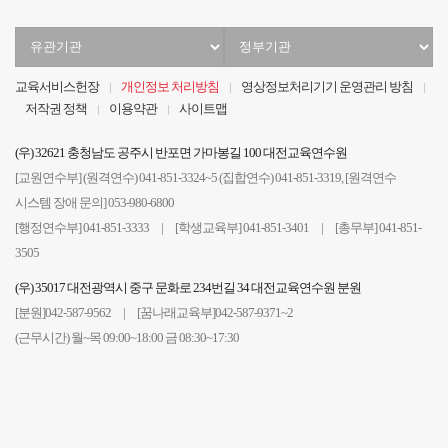
유
정
관
부
기
기
교육서비스헌장
개인정보 처리방침
영상정보처리기기 운영관리 방침
관
관
저작권 정책
이용약관
사이트맵
선
선
택
택
(우) 32621 충청남도 공주시 반포면 가마봉길 100 대전교육연수원
[교원연수부] (원격연수) 041-851-3324~5 (집합연수) 041-851-3319, [원격연수
시스템 장애 문의] 053-980-6800
[행정연수부] 041-851-3333 | [학생교육부] 041-851-3401 | [총무부] 041-851-
3505
(우) 35017 대전광역시 중구 문화로 234번길 34 대전교육연수원 분원
[분원]042-587-9562 | [꿈나래교육부]042-587-9371~2
(근무시간) 월~목 09:00~18:00 금 08:30~17:30