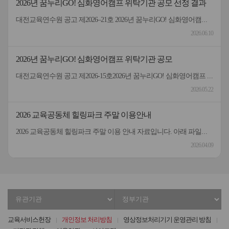
2026년 꿈누리GO! 심화영어캠프 위탁기관 공모 선정 결과
대전교육연수원 공고 제2026–21호 2026년 꿈누리GO! 심화영어캠프 위탁기관 선정 결과 2026년 대전교육연수원 꿈누리GO! 심화영어캠프 위탁기관 선정 심사 결과 다음 기관이 선정되었음을 알려드립니다. 접수번호기 관 명2026-1영진전문대학교 글로벌캠퍼스(대구경북영어마을) 2026년 6월 10일 대전교육연수원장
2026.06.10
2026년 꿈누리GO! 심화영어캠프 위탁기관 공모
대전교육연수원 공고 제2026-15호2026년 꿈누리GO! 심화영어캠프 위탁기관 공모 2026년 대전교육연수원 꿈누리GO! 심화영어캠프 위탁기관을 공모하니, 역량있는 기관(단체)의 참여를 바랍니다.2026년 5월 22일대전교육연수원장________________________________________________________ ○ (사업명) 2026년 꿈누리GO! 심화영어캠프 위탁기관 공모○ (모집 기관) 1기관○ (사업 예산) 금20,000,000원(금이천만원)※ 영어캠프 운영에 따른 학생 수송용 버스 2대(45인승), 강사비, 안전지도비, 프로그램 운영비, 교재비, 기숙사 이용료 및 급식비(인솔 교사 포함) 등 일체의 경비 포함○ (사업 기간) 2026. 9. 16.(수) ~ 9. 18.(금) ○ (응모 자격) 초등학교 6학년 학생(남, 여 총 60명) 대상 2박 3일 합숙형 심화영어캠프 운영이 가능한 기관○ (세부 내용) 붙임 참조
2026.05.22
2026 교육공동체 힐링파크 주말 이용안내
2026 교육공동체 힐링파크 주말 이용 안내 자료입니다. 아래 파일을 확인해 주시기 바랍니다.감사합니다.
2026.04.09
유
정
관
부
기
기
교육서비스헌장
개인정보 처리방침
영상정보처리기기 운영관리 방침
관
관