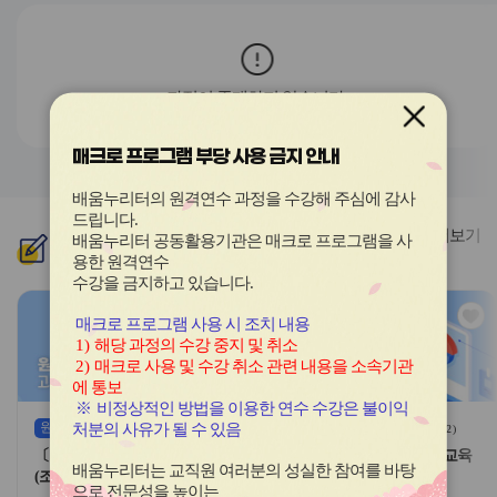
전
음
과정이 존재하지 않습니다.
매크로 프로그램 부당 사용 금지 안내
배움누리터의 원격연수 과정을 수강해 주심에 감사
드립니다
.
더보기
배움누리터 공동활용기관은 매크로 프로그램을 사
신규
과정
용한
원격연수
수강을 금지하고 있습니다.
관
관
매크로 프로그램 사용 시 조치 내용
심
심
1)
해당 과정의 수강 중지 및 취소
아
아
2)
매크로 사용 및 수강 취소 관련 내용을 소속기관
이
이
에 통보
콘
콘
※
비정상적인 방법을 이용한 연수 수강은 불이익
원격
(상시)
원격
(상시)
처분의 사유가 될 수 있음
(
1
)
(
2
)
〔공통〕채용 시 안전보건교육
〔공통〕채용 시 안전보건교육
배움누리터는 교직원 여러분의 성실한 참여를 바탕
(조리업무 8시간)-8기
(조리업무 4시간)-8기
으로 전문성을 높이는