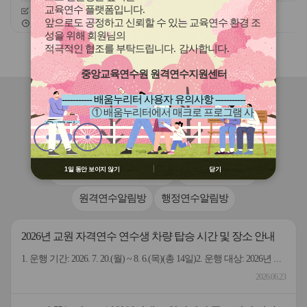
교육연수 플랫폼입니다
.
신청기간
26.08.01 ~ 26.08.31
신청기간
26.08.01 ~ 26.08.31
앞으로도 공정하고 신뢰할 수 있는 교육연수 환경 조
교육기간
26.08.01 ~ 26.09.10
교육기간
26.08.01 ~ 26.09.10
성을 위해 회원님의
적극적인 협조를 부탁드립니다
.
감사합니다
.
슬
슬
라
라
중앙교육연수원 원격연수지원센터
이
이
드
드
----------- 배움누리터 사용자 유의사항 -----------
버
버
연수원
소식
① 배움누리터에서 매크로 프로그램 사
튼
튼
용 금지
이
다
② 배움누리터 수강용 매크로 프로그램
전
음
공지사항
열린세상-이달의식단표
제작 배포 금지
③ 유무료 매크로 프로그램 사용을 블로
1일 동안 보이지 않기
닫기
교직원연수-연수관련 Q&A
교원연수알림방
그 등에 홍보 금지
※ 유의사항 미준수 시 불이익 처분의 사
원격연수알림방
행정연수알림방
유가 될 수 있음
2026년 교원 자격연수 연수생 차량 탑승 시간 및 장소 안내
1. 운행 기간: 2026. 7. 20.(월) ~ 8. 6.(목)(총 14일)2. 운행 대상: 2026년 교원 자격연수 연수생3. 이용 노선별 오픈 채팅방을 운영 (붙임 안내문에 오픈채팅방 QR코드 첨부) ★ 버스 탑승자들끼리 버스 출발 여부 등 탑승 정보를 서로 공유할 수 있는 채팅방입니다 ★4. 운행 차량: 임대차량 4대 (1노선 2대 / 2노선 2대) (차량 앞 유리에 대전교육연수원 표시 부착)5. 운행 기간별 노선 - (1노선) 한국병원(07:45)→월드컵역 3번 출구(08:25)→연수원 - (2노선) 서부교육지원청(07:45)→가수원네거리(07:50)→ 어울림하트아파트(08:00)→한라비발디아파트(08:07)→연수원 * 퇴근은 매일 연수 종료 시간에 맞춰 출근 노선 역순으로 운행 * 차량은 정시 출발하므로, 출발 시간보다 5~10분 먼저 대기 (다만, 교통 상황에 따라 정시보다 늦게 도착할 수도 있음) ※ 특히 2노선 가수원네거리 정거장의 경우 버스정류장이므로, 탑승 후 바로 출발해야하니 출발 시간보다 꼭 먼저 대기 부탁드립니다 각 정거장 별 탑승 시간 및 탑승 장소는 붙임파일 확인[붙임] 2026년 교원 자격연수 연수생 차량 탑승 시간 및 장소 안내 1부
2026.06.23