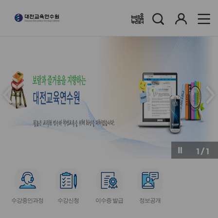
검
로
배움누리터
색
그
인
메
메
인
인
슬
슬
라
라
이
이
드
드
이
다
전
음
1
/
1
버
버
튼
튼
서
서
서
서
비
비
비
비
수강중인과정
수강신청
이수증 발급
정보공개
스
스
스
스
아
아
아
아