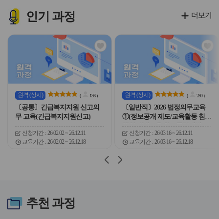
이
이
이
이
콘
콘
콘
콘
인기
과정
더보기
관
관
심
심
아
아
이
이
콘
콘
원격
(상시)
원격
(상시)
(
136
)
(
280
)
〔공통〕긴급복지지원 신고의
〔일반직〕2026 법정의무교육
무 교육(긴급복지지원신고)
①(정보공개 제도/교육활동 침해
행위 예방교육/학교폭력예방교
신청기간
26.02.02 ~ 26.12.11
신청기간
26.03.16 ~ 26.12.11
육/자살예방교육/감염병예방)
교육기간
26.02.02 ~ 26.12.18
교육기간
26.03.16 ~ 26.12.18
슬
슬
라
라
이
이
드
드
버
버
추천
과정
튼
튼
이
다